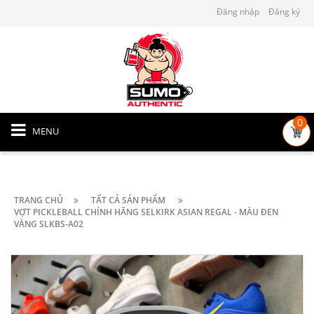
Đăng nhập
Đăng ký
0
MENU
TRANG CHỦ
TẤT CẢ SẢN PHẨM
VỢT PICKLEBALL CHÍNH HÃNG SELKIRK ASIAN REGAL - MÀU ĐEN
VÀNG SLKBS-A02