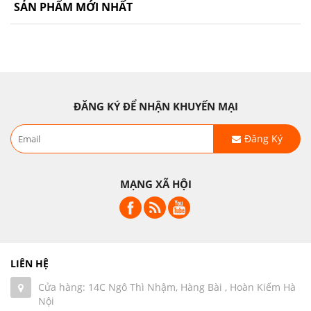
SẢN PHẨM MỚI NHẤT
ĐĂNG KÝ ĐỂ NHẬN KHUYẾN MẠI
Đăng Ký
MẠNG XÃ HỘI
LIÊN HỆ
Cửa hàng: 14C Ngô Thì Nhậm, Hàng Bài , Hoàn Kiếm Hà
Nội