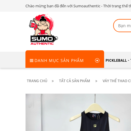
Chào mừng bạn đã đến với Sumoauthentic - Thời trang thể t
DANH MỤC SẢN PHẨM
PICKLEBALL -
TRANG CHỦ
TẤT CẢ SẢN PHẨM
VÁY THỂ THAO C