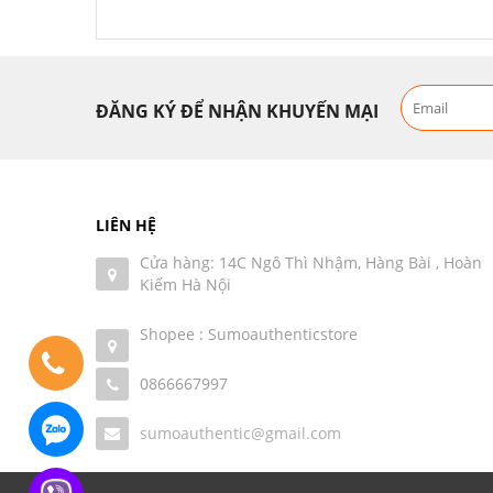
ĐĂNG KÝ ĐỂ NHẬN KHUYẾN MẠI
LIÊN HỆ
Cửa hàng: 14C Ngô Thì Nhậm, Hàng Bài , Hoàn
Kiếm Hà Nội
Shopee : Sumoauthenticstore
0866667997
sumoauthentic@gmail.com