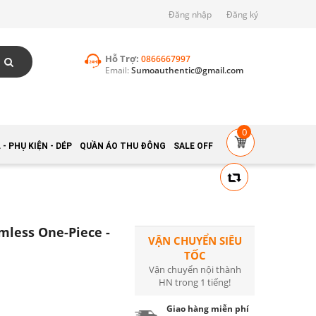
Đăng nhập
Đăng ký
Hỗ Trợ:
0866667997
Email:
Sumoauthentic@gmail.com
0
- PHỤ KIỆN - DÉP
QUẦN ÁO THU ĐÔNG
SALE OFF
mless One-Piece -
VẬN CHUYỂN SIÊU
TỐC
Vận chuyển nội thành
HN trong 1 tiếng!
Giao hàng miễn phí