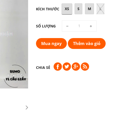
XS
S
M
L
KÍCH THƯỚC
SỐ LƯỢNG
Mua ngay
Thêm vào giỏ
CHIA SẺ