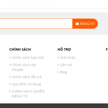
ĐĂNG KÝ
CHÍNH SÁCH
HỖ TRỢ
Chính sách bảo mật
Giới thiệu
Chính sách vận
Liên hệ
chuyển
Blog
Chính sách đổi trả
Quy định sử dụng
CHÍNH SÁCH QUYỀN
RIÊNG TƯ