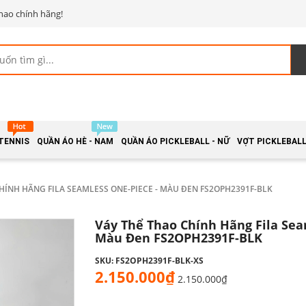
hao chính hãng!
 TENNIS
QUẦN ÁO HÈ - NAM
QUẦN ÁO PICKLEBALL - NỮ
VỢT PICKLEBALL 
HÍNH HÃNG FILA SEAMLESS ONE-PIECE - MÀU ĐEN FS2OPH2391F-BLK
Váy Thể Thao Chính Hãng Fila Sea
Màu Đen FS2OPH2391F-BLK
SKU: FS2OPH2391F-BLK-XS
2.150.000₫
2.150.000₫