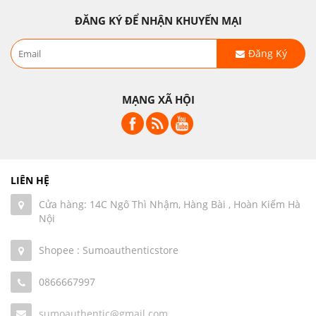
ĐĂNG KÝ ĐỂ NHẬN KHUYẾN MẠI
Đăng Ký
MẠNG XÃ HỘI
LIÊN HỆ
Cửa hàng: 14C Ngô Thì Nhậm, Hàng Bài , Hoàn Kiếm Hà
Nội
Shopee : Sumoauthenticstore
0866667997
sumoauthentic@gmail.com