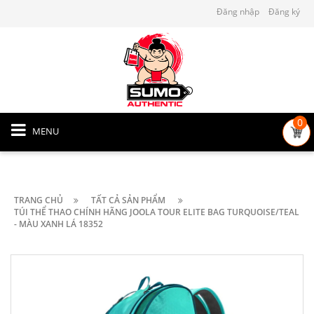
Đăng nhập
Đăng ký
0
MENU
TRANG CHỦ
TẤT CẢ SẢN PHẨM
TÚI THỂ THAO CHÍNH HÃNG JOOLA TOUR ELITE BAG TURQUOISE/TEAL
- MÀU XANH LÁ 18352