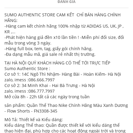
ĐÁNH GIÁ
SUMO AUTHENTIC STORE CAM KẾT CHỈ BÁN HÀNG CHÍNH
HÃNG:
-Hàng cam kết chính hãng 100% nhập từ ADIDAS US, UK, JP ,
KR ,...
-Phát hiện hàng giả đền x10 lần tiền ! -Miễn phí đổi size, đổi
mẫu trong vòng 3 ngày.
-Hàng full box, tem, tag, giấy gói chính hãng.
-Đa dạng mẫu mã, giá sale rẻ nhất thị trường.
TẠI HÀ NỘI QUÝ KHÁCH HÀNG CÓ THỂ TỚI TRỰC TIẾP
Sumo Authentic Store :
Cơ sở 1: 14C Ngô Thì Nhậm- Hàng Bài - Hoàn Kiếm- Hà Nội
zalo, imess :086.666.7997
Cơ sở 2: 34 Minh Khai - Hai Bà Trưng - Hà Nội
zalo, imess :086.777.7997
Mở cửa 8h - 22h tất cả các ngày trong tuần
sản phẩm: Quần Thể Thao Nike Chính Hãng Màu Xanh Dương
- Flow Shorts - FN3308-345
Mô Tả: Thiết kế và Kiểu dáng:
Kiểu dáng Thể thao: Quần được thiết kế với kiểu dáng thể
thao hiện đại, phù hợp cho các hoạt động ngoài trời và trong