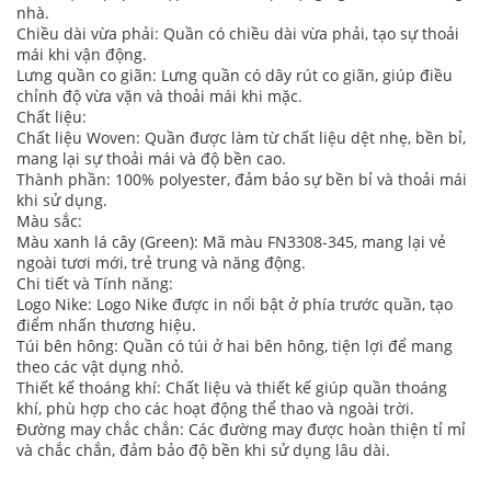
nhà.
Chiều dài vừa phải: Quần có chiều dài vừa phải, tạo sự thoải
mái khi vận động.
Lưng quần co giãn: Lưng quần có dây rút co giãn, giúp điều
chỉnh độ vừa vặn và thoải mái khi mặc.
Chất liệu:
Chất liệu Woven: Quần được làm từ chất liệu dệt nhẹ, bền bỉ,
mang lại sự thoải mái và độ bền cao.
Thành phần: 100% polyester, đảm bảo sự bền bỉ và thoải mái
khi sử dụng.
Màu sắc:
Màu xanh lá cây (Green): Mã màu FN3308-345, mang lại vẻ
ngoài tươi mới, trẻ trung và năng động.
Chi tiết và Tính năng:
Logo Nike: Logo Nike được in nổi bật ở phía trước quần, tạo
điểm nhấn thương hiệu.
Túi bên hông: Quần có túi ở hai bên hông, tiện lợi để mang
theo các vật dụng nhỏ.
Thiết kế thoáng khí: Chất liệu và thiết kế giúp quần thoáng
khí, phù hợp cho các hoạt động thể thao và ngoài trời.
Đường may chắc chắn: Các đường may được hoàn thiện tỉ mỉ
và chắc chắn, đảm bảo độ bền khi sử dụng lâu dài.