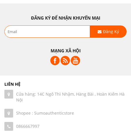
ĐĂNG KÝ ĐỂ NHẬN KHUYẾN MẠI
Đăng Ký
MẠNG XÃ HỘI
LIÊN HỆ
Cửa hàng: 14C Ngô Thì Nhậm, Hàng Bài , Hoàn Kiếm Hà
Nội
Shopee : Sumoauthenticstore
0866667997