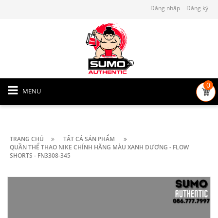
Đăng nhập
Đăng ký
0
MENU
TRANG CHỦ
TẤT CẢ SẢN PHẨM
QUẦN THỂ THAO NIKE CHÍNH HÃNG MÀU XANH DƯƠNG - FLOW
SHORTS - FN3308-345