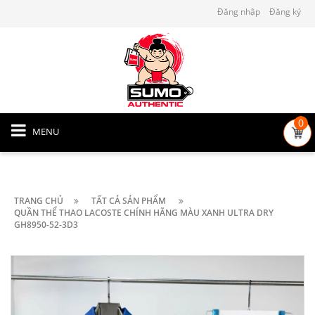
Đăng nhập
Đăng ký
0
MENU
TRANG CHỦ
TẤT CẢ SẢN PHẨM
QUẦN THỂ THAO LACOSTE CHÍNH HÃNG MÀU XANH ULTRA DRY
GH8950-52-3D3