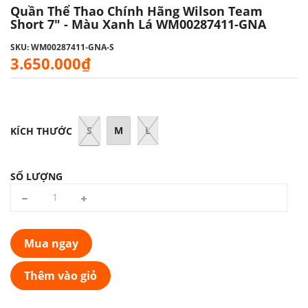
Quần Thể Thao Chính Hãng Wilson Team
Short 7" - Màu Xanh Lá WM00287411-GNA
SKU: WM00287411-GNA-S
3.650.000₫
S
M
L
KÍCH THƯỚC
SỐ LƯỢNG
Mua ngay
Thêm vào giỏ