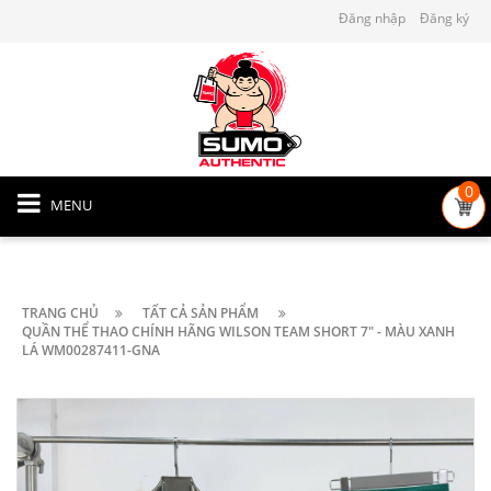
Đăng nhập
Đăng ký
0
MENU
TRANG CHỦ
TẤT CẢ SẢN PHẨM
QUẦN THỂ THAO CHÍNH HÃNG WILSON TEAM SHORT 7" - MÀU XANH
LÁ WM00287411-GNA