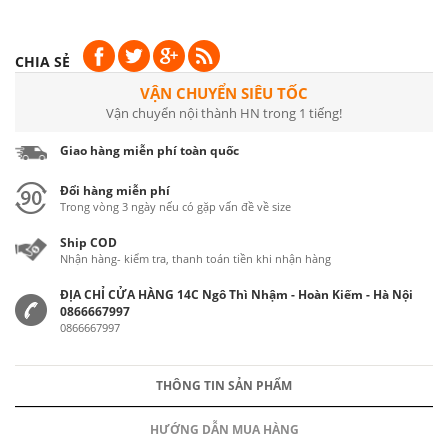
CHIA SẺ
VẬN CHUYỂN SIÊU TỐC
Vận chuyển nội thành HN trong 1 tiếng!
Giao hàng miễn phí toàn quốc
Đổi hàng miễn phí
Trong vòng 3 ngày nếu có gặp vấn đề về size
Ship COD
Nhận hàng- kiểm tra, thanh toán tiền khi nhận hàng
ĐỊA CHỈ CỬA HÀNG 14C Ngô Thì Nhậm - Hoàn Kiếm - Hà Nội
0866667997
0866667997
THÔNG TIN SẢN PHẨM
HƯỚNG DẪN MUA HÀNG