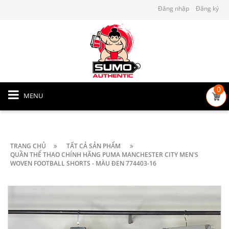
Đăng nhập
Đăng ký
0
MENU
TRANG CHỦ
TẤT CẢ SẢN PHẨM
QUẦN THỂ THAO CHÍNH HÃNG PUMA MANCHESTER CITY MEN'S
WOVEN FOOTBALL SHORTS - MÀU ĐEN 774403-16