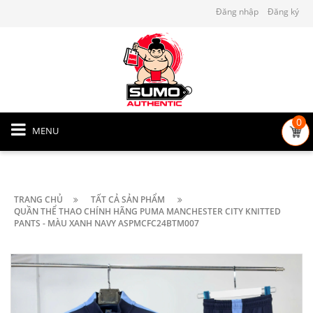
Đăng nhập
Đăng ký
0
MENU
TRANG CHỦ
TẤT CẢ SẢN PHẨM
QUẦN THỂ THAO CHÍNH HÃNG PUMA MANCHESTER CITY KNITTED
PANTS - MÀU XANH NAVY ASPMCFC24BTM007