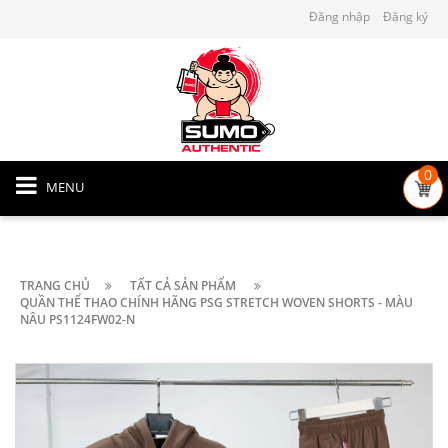
Đăng nhập
Đăng ký
0
MENU
TRANG CHỦ
TẤT CẢ SẢN PHẨM
QUẦN THỂ THAO CHÍNH HÃNG PSG STRETCH WOVEN SHORTS - MÀU
NÂU PS1124FW02-N