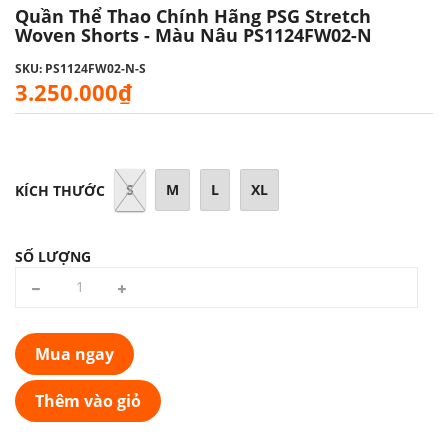
Quần Thể Thao Chính Hãng PSG Stretch
Woven Shorts - Màu Nâu PS1124FW02-N
SKU: PS1124FW02-N-S
3.250.000₫
S
M
L
XL
KÍCH THƯỚC
SỐ LƯỢNG
Mua ngay
Thêm vào giỏ