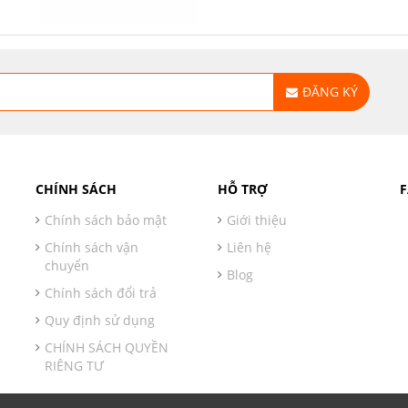
ĐĂNG KÝ
CHÍNH SÁCH
HỖ TRỢ
Chính sách bảo mật
Giới thiệu
Chính sách vận
Liên hệ
chuyển
Blog
Chính sách đổi trả
Quy định sử dụng
CHÍNH SÁCH QUYỀN
RIÊNG TƯ