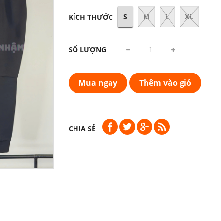
S
M
L
XL
KÍCH THƯỚC
SỐ LƯỢNG
Mua ngay
Thêm vào giỏ
CHIA SẺ