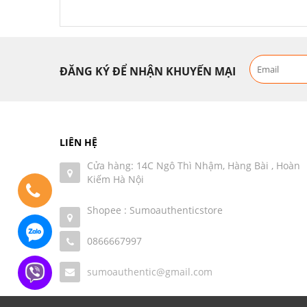
ĐĂNG KÝ ĐỂ NHẬN KHUYẾN MẠI
LIÊN HỆ
Cửa hàng: 14C Ngô Thì Nhậm, Hàng Bài , Hoàn
Kiếm Hà Nội
Shopee : Sumoauthenticstore
0866667997
sumoauthentic@gmail.com