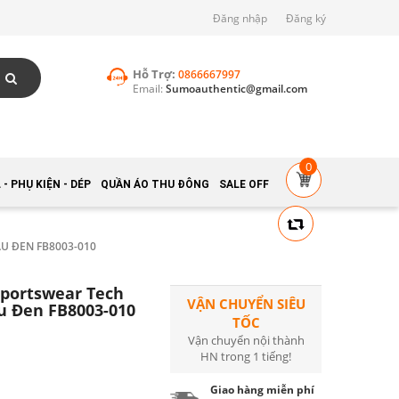
Đăng nhập
Đăng ký
Hỗ Trợ:
0866667997
Email:
Sumoauthentic@gmail.com
0
- PHỤ KIỆN - DÉP
QUẦN ÁO THU ĐÔNG
SALE OFF
U ĐEN FB8003-010
portswear Tech
VẬN CHUYỂN SIÊU
àu Đen FB8003-010
TỐC
Vận chuyển nội thành
HN trong 1 tiếng!
Giao hàng miễn phí