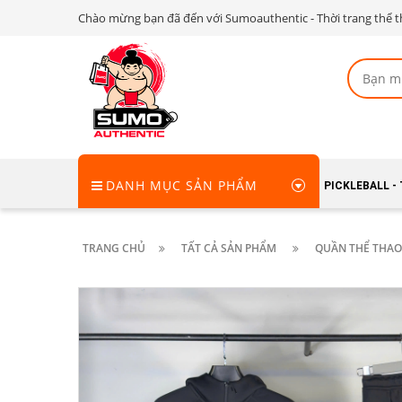
Chào mừng bạn đã đến với Sumoauthentic - Thời trang thể t
DANH MỤC SẢN PHẨM
PICKLEBALL -
TRANG CHỦ
TẤT CẢ SẢN PHẨM
QUẦN THỂ THAO 