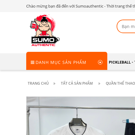
Chào mừng bạn đã đến với Sumoauthentic - Thời trang thể t
DANH MỤC SẢN PHẨM
PICKLEBALL -
TRANG CHỦ
TẤT CẢ SẢN PHẨM
QUẦN THỂ THAO