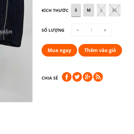
S
M
L
XL
KÍCH THƯỚC
SỐ LƯỢNG
Mua ngay
Thêm vào giỏ
CHIA SẺ