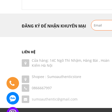
ĐĂNG KÝ ĐỂ NHẬN KHUYẾN MẠI
LIÊN HỆ
Cửa hàng: 14C Ngô Thì Nhậm, Hàng Bài , Hoàn
Kiếm Hà Nội
Shopee : Sumoauthenticstore
0866667997
sumoauthentic@gmail.com