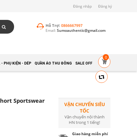
Đăng nhập
Đăng ký
Hỗ Trợ:
0866667997
Email:
Sumoauthentic@gmail.com
0
- PHỤ KIỆN - DÉP
QUẦN ÁO THU ĐÔNG
SALE OFF
hort Sportswear
VẬN CHUYỂN SIÊU
TỐC
Vận chuyển nội thành
HN trong 1 tiếng!
Giao hàng miễn phí