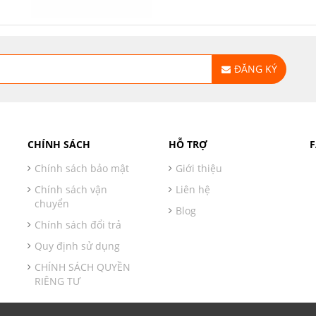
ĐĂNG KÝ
CHÍNH SÁCH
HỖ TRỢ
Chính sách bảo mật
Giới thiệu
Chính sách vận
Liên hệ
chuyển
Blog
Chính sách đổi trả
Quy định sử dụng
CHÍNH SÁCH QUYỀN
RIÊNG TƯ