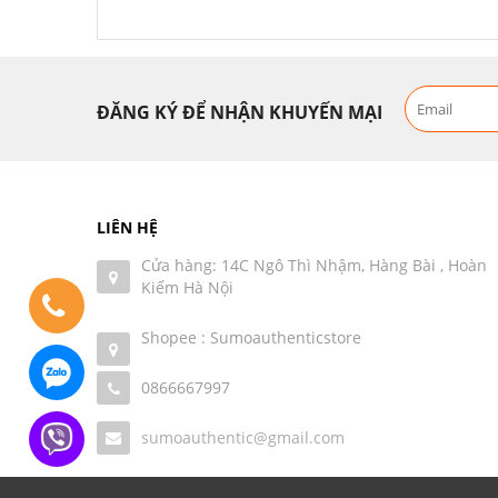
ĐĂNG KÝ ĐỂ NHẬN KHUYẾN MẠI
LIÊN HỆ
Cửa hàng: 14C Ngô Thì Nhậm, Hàng Bài , Hoàn
Kiếm Hà Nội
Shopee : Sumoauthenticstore
0866667997
sumoauthentic@gmail.com