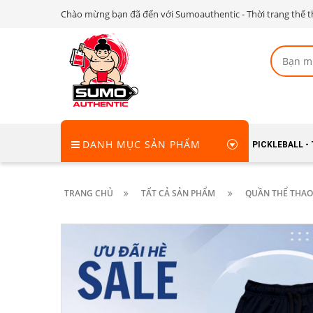
Chào mừng bạn đã đến với Sumoauthentic - Thời trang thể t
DANH MỤC SẢN PHẨM
PICKLEBALL -
TRANG CHỦ
TẤT CẢ SẢN PHẨM
QUẦN THỂ THAO 