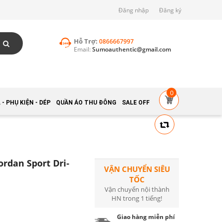
Đăng nhập
Đăng ký
Hỗ Trợ:
0866667997
Email:
Sumoauthentic@gmail.com
0
- PHỤ KIỆN - DÉP
QUẦN ÁO THU ĐÔNG
SALE OFF
rdan Sport Dri-
VẬN CHUYỂN SIÊU
TỐC
Vận chuyển nội thành
HN trong 1 tiếng!
Giao hàng miễn phí