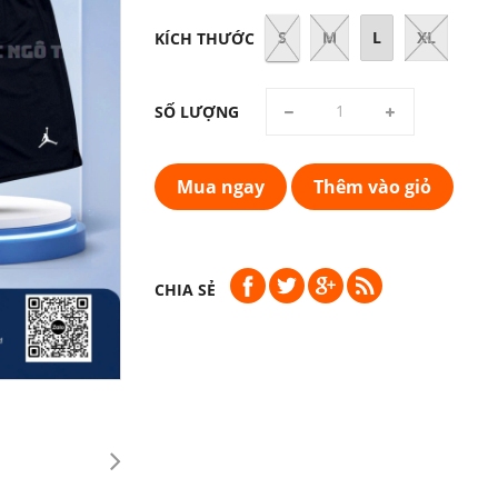
S
M
L
XL
KÍCH THƯỚC
SỐ LƯỢNG
Mua ngay
Thêm vào giỏ
CHIA SẺ