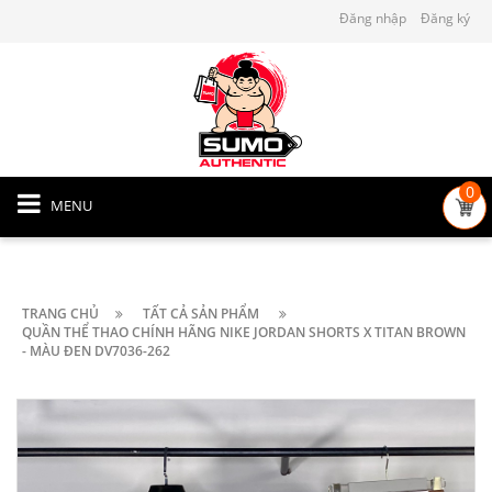
Đăng nhập
Đăng ký
0
MENU
TRANG CHỦ
TẤT CẢ SẢN PHẨM
QUẦN THỂ THAO CHÍNH HÃNG NIKE JORDAN SHORTS X TITAN BROWN
- MÀU ĐEN DV7036-262