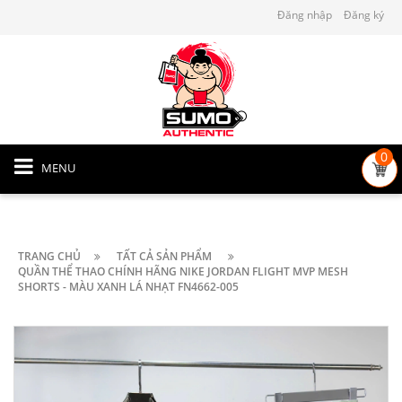
Đăng nhập
Đăng ký
0
MENU
TRANG CHỦ
TẤT CẢ SẢN PHẨM
QUẦN THỂ THAO CHÍNH HÃNG NIKE JORDAN FLIGHT MVP MESH
SHORTS - MÀU XANH LÁ NHẠT FN4662-005