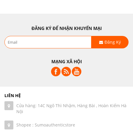
ĐĂNG KÝ ĐỂ NHẬN KHUYẾN MẠI
Đăng Ký
MẠNG XÃ HỘI
LIÊN HỆ
Cửa hàng: 14C Ngô Thì Nhậm, Hàng Bài , Hoàn Kiếm Hà
Nội
Shopee : Sumoauthenticstore