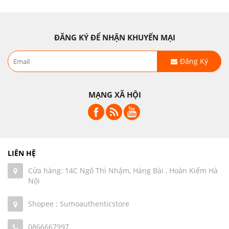
ĐĂNG KÝ ĐỂ NHẬN KHUYẾN MẠI
Đăng Ký
MẠNG XÃ HỘI
LIÊN HỆ
Cửa hàng: 14C Ngô Thì Nhậm, Hàng Bài , Hoàn Kiếm Hà
Nội
Shopee : Sumoauthenticstore
0866667997