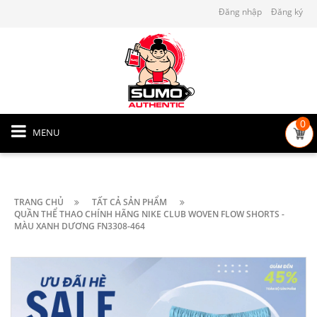
Đăng nhập
Đăng ký
0
MENU
TRANG CHỦ
TẤT CẢ SẢN PHẨM
QUẦN THỂ THAO CHÍNH HÃNG NIKE CLUB WOVEN FLOW SHORTS -
MÀU XANH DƯƠNG FN3308-464