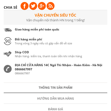
CHIA SẺ
VẬN CHUYỂN SIÊU TỐC
Vận chuyển nội thành HN trong 1 tiếng!
Giao hàng miễn phí toàn quốc
Đổi hàng miễn phí
Trong vòng 3 ngày nếu có gặp vấn đề về size
Ship COD
Nhận hàng- kiểm tra, thanh toán tiền khi nhận hàng
ĐỊA CHỈ CỬA HÀNG 14C Ngô Thì Nhậm - Hoàn Kiếm - Hà Nội
0866667997
0866667997
THÔNG TIN SẢN PHẨM
HƯỚNG DẪN MUA HÀNG
ĐÁNH GIÁ