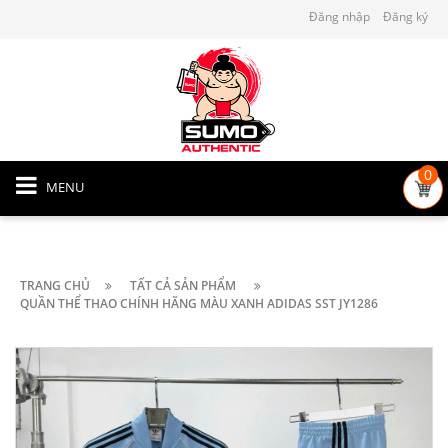
Đăng nhập
Đăng ký
0
MENU
TRANG CHỦ
TẤT CẢ SẢN PHẨM
QUẦN THỂ THAO CHÍNH HÃNG MÀU XANH ADIDAS SST JY1286