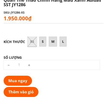
SST JY1286
SKU: JY1286-XS
1.950.000₫
XS
S
M
L
KÍCH THƯỚC
SỐ LƯỢNG
Mua ngay
Thêm vào giỏ