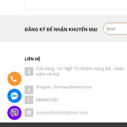
ĐĂNG KÝ ĐỂ NHẬN KHUYẾN MẠI
LIÊN HỆ
Cửa hàng: 14C Ngô Thì Nhậm, Hàng Bài , Hoàn
Kiếm Hà Nội
Shopee : Sumoauthenticstore
0866667997
sumoauthentic@gmail.com