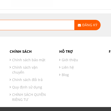
ĐĂNG KÝ
CHÍNH SÁCH
HỖ TRỢ
Chính sách bảo mật
Giới thiệu
Chính sách vận
Liên hệ
chuyển
Blog
Chính sách đổi trả
Quy định sử dụng
CHÍNH SÁCH QUYỀN
RIÊNG TƯ