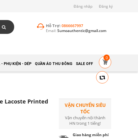
Đăng nhập
Đăng ký
Hỗ Trợ:
0866667997
Email:
Sumoauthentic@gmail.com
0
- PHỤ KIỆN - DÉP
QUẦN ÁO THU ĐÔNG
SALE OFF
 Lacoste Printed
VẬN CHUYỂN SIÊU
TỐC
Vận chuyển nội thành
HN trong 1 tiếng!
Giao hàng miễn phí