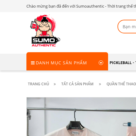
Chào mừng bạn đã đến với Sumoauthentic - Thời trang thể t
DANH MỤC SẢN PHẨM
PICKLEBALL -
TRANG CHỦ
TẤT CẢ SẢN PHẨM
QUẦN THỂ THAO