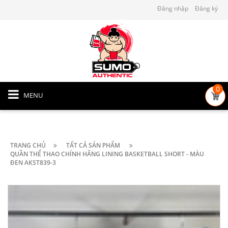
Đăng nhập
Đăng ký
0
MENU
TRANG CHỦ
TẤT CẢ SẢN PHẨM
QUẦN THỂ THAO CHÍNH HÃNG LINING BASKETBALL SHORT - MÀU
ĐEN AKST839-3