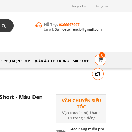
Đăng nhập
Đăng ký
Hỗ Trợ:
0866667997
Email:
Sumoauthentic@gmail.com
0
- PHỤ KIỆN - DÉP
QUẦN ÁO THU ĐÔNG
SALE OFF
Short - Màu Đen
VẬN CHUYỂN SIÊU
TỐC
Vận chuyển nội thành
HN trong 1 tiếng!
Giao hàng miễn phí