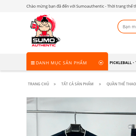
Chào mừng bạn đã đến với Sumoauthentic - Thời trang thể t
DANH MỤC SẢN PHẨM
PICKLEBALL -
TRANG CHỦ
TẤT CẢ SẢN PHẨM
QUẦN THỂ THAO