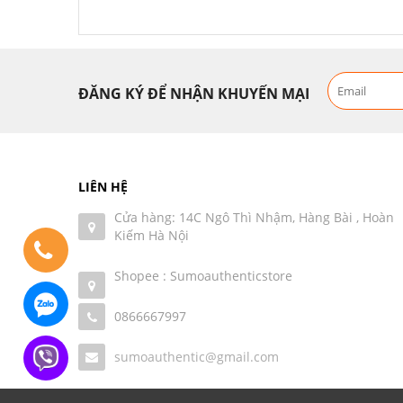
ĐĂNG KÝ ĐỂ NHẬN KHUYẾN MẠI
LIÊN HỆ
Cửa hàng: 14C Ngô Thì Nhậm, Hàng Bài , Hoàn
Kiếm Hà Nội
Shopee : Sumoauthenticstore
0866667997
sumoauthentic@gmail.com