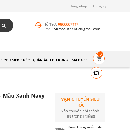
Đăng nhập
Đăng ký
Hỗ Trợ:
0866667997
Email:
Sumoauthentic@gmail.com
0
- PHỤ KIỆN - DÉP
QUẦN ÁO THU ĐÔNG
SALE OFF
 - Màu Xanh Navy
VẬN CHUYỂN SIÊU
TỐC
Vận chuyển nội thành
HN trong 1 tiếng!
Giao hàng miễn phí