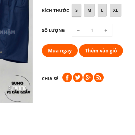
S
M
L
XL
KÍCH THƯỚC
SỐ LƯỢNG
Mua ngay
Thêm vào giỏ
CHIA SẺ