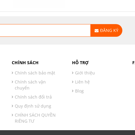
ĐĂNG KÝ
CHÍNH SÁCH
HỖ TRỢ
Chính sách bảo mật
Giới thiệu
Chính sách vận
Liên hệ
chuyển
Blog
Chính sách đổi trả
Quy định sử dụng
CHÍNH SÁCH QUYỀN
RIÊNG TƯ