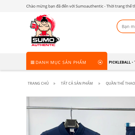
Chào mừng bạn đã đến với Sumoauthentic - Thời trang thể t
DANH MỤC SẢN PHẨM
PICKLEBALL -
TRANG CHỦ
TẤT CẢ SẢN PHẨM
QUẦN THỂ THAO