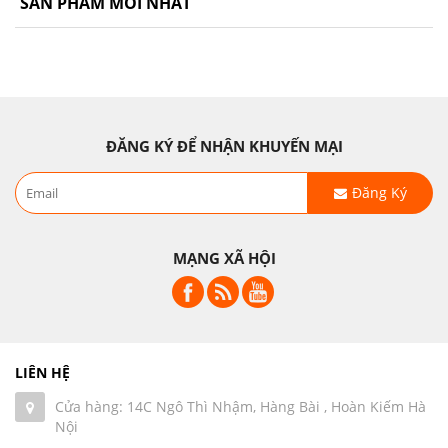
SẢN PHẨM MỚI NHẤT
ĐĂNG KÝ ĐỂ NHẬN KHUYẾN MẠI
Đăng Ký
MẠNG XÃ HỘI
LIÊN HỆ
Cửa hàng: 14C Ngô Thì Nhậm, Hàng Bài , Hoàn Kiếm Hà
Nội