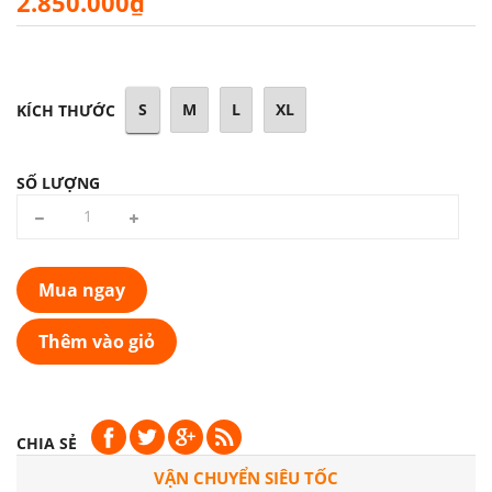
2.850.000₫
S
M
L
XL
KÍCH THƯỚC
SỐ LƯỢNG
Mua ngay
Thêm vào giỏ
CHIA SẺ
VẬN CHUYỂN SIÊU TỐC