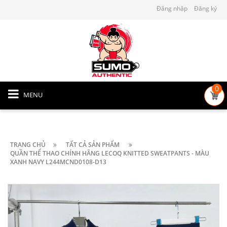
Đăng nhập
Đăng ký
0
MENU
TRANG CHỦ
TẤT CẢ SẢN PHẨM
QUẦN THỂ THAO CHÍNH HÃNG LECOQ KNITTED SWEATPANTS - MÀU
XANH NAVY L244MCND0108-D13