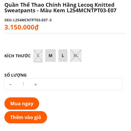
Quần Thể Thao Chính Hãng Lecoq Knitted
Sweatpants - Màu Kem L254MCNTPT03-E07
SKU: L254MCNTPT03-E07 -S
3.150.000₫
S
M
L
XL
KÍCH THƯỚC
SỐ LƯỢNG
Mua ngay
Thêm vào giỏ