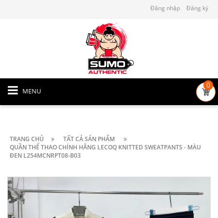
Đăng nhập
Đăng ký
0
MENU
TRANG CHỦ
TẤT CẢ SẢN PHẨM
QUẦN THỂ THAO CHÍNH HÃNG LECOQ KNITTED SWEATPANTS - MÀU
ĐEN L254MCNRPT08-B03