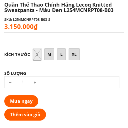
Quần Thể Thao Chính Hãng Lecoq Knitted
Sweatpants - Màu Đen L254MCNRPT08-B03
SKU: L254MCNRPT08-B03-S
3.150.000₫
S
M
L
XL
KÍCH THƯỚC
SỐ LƯỢNG
Mua ngay
Thêm vào giỏ