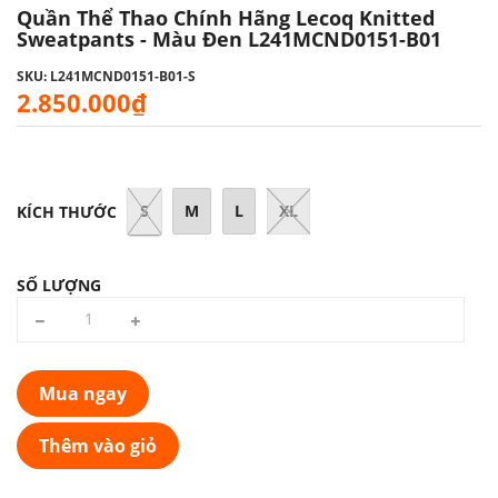
Quần Thể Thao Chính Hãng Lecoq Knitted
Sweatpants - Màu Đen L241MCND0151-B01
SKU: L241MCND0151-B01-S
2.850.000₫
S
M
L
XL
KÍCH THƯỚC
SỐ LƯỢNG
Mua ngay
Thêm vào giỏ