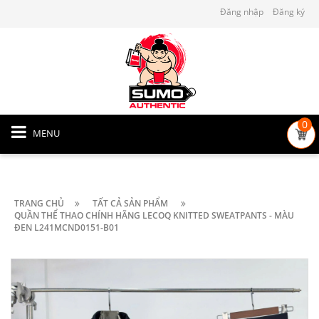
Đăng nhập
Đăng ký
0
MENU
TRANG CHỦ
TẤT CẢ SẢN PHẨM
QUẦN THỂ THAO CHÍNH HÃNG LECOQ KNITTED SWEATPANTS - MÀU
ĐEN L241MCND0151-B01