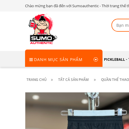
Chào mừng bạn đã đến với Sumoauthentic - Thời trang thể t
DANH MỤC SẢN PHẨM
PICKLEBALL -
TRANG CHỦ
TẤT CẢ SẢN PHẨM
QUẦN THỂ THAO 