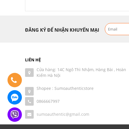
ĐĂNG KÝ ĐỂ NHẬN KHUYẾN MẠI
LIÊN HỆ
Cửa hàng: 14C Ngô Thì Nhậm, Hàng Bài , Hoàn
Kiếm Hà Nội
Shopee : Sumoauthenticstore
0866667997
sumoauthentic@gmail.com