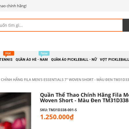
hao chính hãng!
 TENNIS
QUẦN ÁO HÈ - NAM
QUẦN ÁO PICKLEBALL - NỮ
VỢT PICKLEBALL 
CHÍNH HÃNG FILA MEN'S ESSENTIALS 7" WOVEN SHORT - MÀU ĐEN TM31D33
Quần Thể Thao Chính Hãng Fila Me
Woven Short - Màu Đen TM31D338
SKU: TM31D338-001-S
1.250.000₫