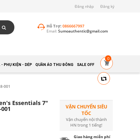
Đăng nhập
Đăng ký
Hỗ Trợ:
0866667997
Email:
Sumoauthentic@gmail.com
0
- PHỤ KIỆN - DÉP
QUẦN ÁO THU ĐÔNG
SALE OFF
8-001
n's Essentials 7"
VẬN CHUYỂN SIÊU
-001
TỐC
Vận chuyển nội thành
HN trong 1 tiếng!
Giao hàng miễn phí