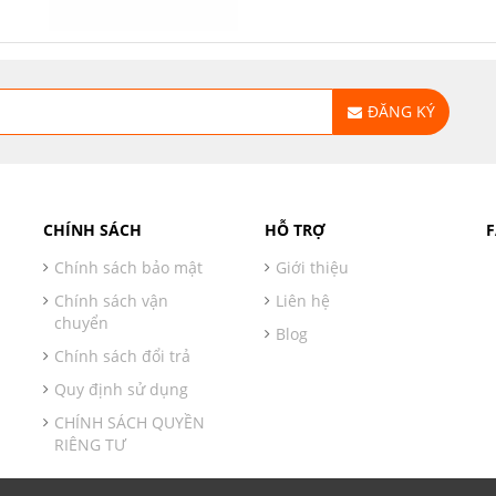
ĐĂNG KÝ
CHÍNH SÁCH
HỖ TRỢ
Chính sách bảo mật
Giới thiệu
Chính sách vận
Liên hệ
chuyển
Blog
Chính sách đổi trả
Quy định sử dụng
CHÍNH SÁCH QUYỀN
RIÊNG TƯ