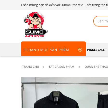
Chào mừng bạn đã đến với Sumoauthentic - Thời trang thể t
DANH MỤC SẢN PHẨM
PICKLEBALL -
TRANG CHỦ
TẤT CẢ SẢN PHẨM
QUẦN THỂ THAO