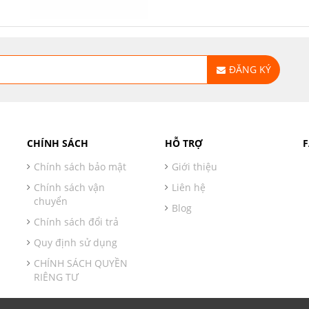
ĐĂNG KÝ
CHÍNH SÁCH
HỖ TRỢ
Chính sách bảo mật
Giới thiệu
Chính sách vận
Liên hệ
chuyển
Blog
Chính sách đổi trả
Quy định sử dụng
CHÍNH SÁCH QUYỀN
RIÊNG TƯ