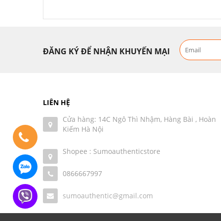
ĐĂNG KÝ ĐỂ NHẬN KHUYẾN MẠI
LIÊN HỆ
Cửa hàng: 14C Ngô Thì Nhậm, Hàng Bài , Hoàn
Kiếm Hà Nội
Shopee : Sumoauthenticstore
0866667997
sumoauthentic@gmail.com