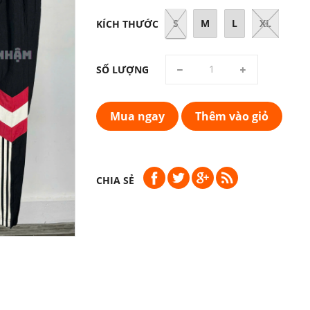
S
M
L
XL
KÍCH THƯỚC
SỐ LƯỢNG
Mua ngay
Thêm vào giỏ
CHIA SẺ