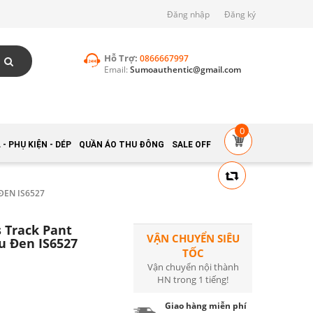
Đăng nhập
Đăng ký
Hỗ Trợ:
0866667997
Email:
Sumoauthentic@gmail.com
0
- PHỤ KIỆN - DÉP
QUẦN ÁO THU ĐÔNG
SALE OFF
ĐEN IS6527
 Track Pant
VẬN CHUYỂN SIÊU
u Đen IS6527
TỐC
Vận chuyển nội thành
HN trong 1 tiếng!
Giao hàng miễn phí