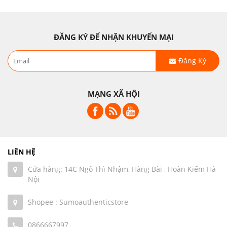
ĐĂNG KÝ ĐỂ NHẬN KHUYẾN MẠI
Đăng Ký
MẠNG XÃ HỘI
LIÊN HỆ
Cửa hàng: 14C Ngô Thì Nhậm, Hàng Bài , Hoàn Kiếm Hà
Nội
Shopee : Sumoauthenticstore
0866667997