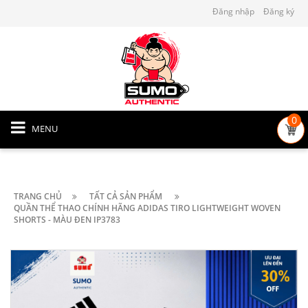
Đăng nhập
Đăng ký
0
MENU
TRANG CHỦ
TẤT CẢ SẢN PHẨM
QUẦN THỂ THAO CHÍNH HÃNG ADIDAS TIRO LIGHTWEIGHT WOVEN
SHORTS - MÀU ĐEN IP3783