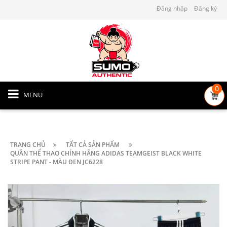
Đăng nhập
Đăng ký
0
MENU
TRANG CHỦ
TẤT CẢ SẢN PHẨM
QUẦN THỂ THAO CHÍNH HÃNG ADIDAS TEAMGEIST BLACK WHITE
STRIPE PANT - MÀU ĐEN JC6228