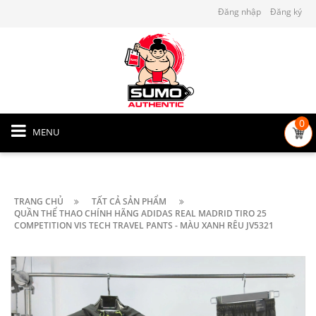
Đăng nhập
Đăng ký
0
MENU
TRANG CHỦ
TẤT CẢ SẢN PHẨM
QUẦN THỂ THAO CHÍNH HÃNG ADIDAS REAL MADRID TIRO 25
COMPETITION VIS TECH TRAVEL PANTS - MÀU XANH RÊU JV5321