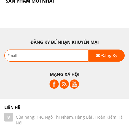
SẢN PHẨM MỚI NHẤT
ĐĂNG KÝ ĐỂ NHẬN KHUYẾN MẠI
Đăng Ký
MẠNG XÃ HỘI
LIÊN HỆ
Cửa hàng: 14C Ngô Thì Nhậm, Hàng Bài , Hoàn Kiếm Hà
Nội