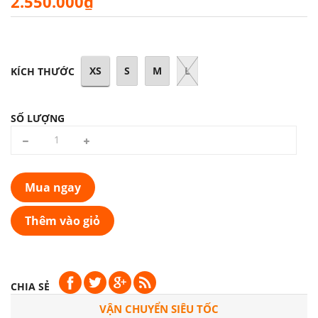
2.550.000₫
XS
S
M
L
KÍCH THƯỚC
SỐ LƯỢNG
Mua ngay
Thêm vào giỏ
CHIA SẺ
VẬN CHUYỂN SIÊU TỐC