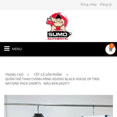
Đăng nhập
Đăng ký
0
MENU
TRANG CHỦ
TẤT CẢ SẢN PHẨM
QUẦN THỂ THAO CHÍNH HÃNG ADIDAS BLACK HOUSE OF TIRO
NATIONS PACK SHORTS - MÀU ĐEN JN2571