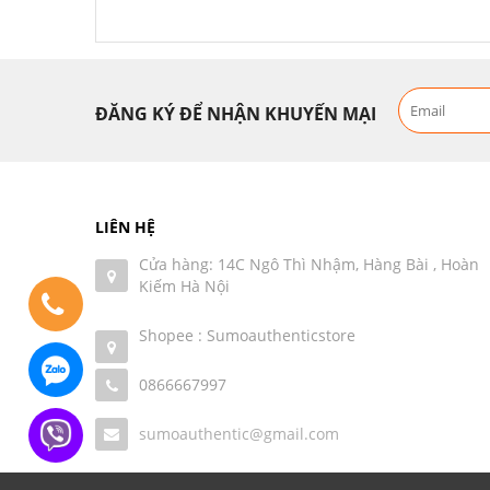
ĐĂNG KÝ ĐỂ NHẬN KHUYẾN MẠI
LIÊN HỆ
Cửa hàng: 14C Ngô Thì Nhậm, Hàng Bài , Hoàn
Kiếm Hà Nội
Shopee : Sumoauthenticstore
0866667997
sumoauthentic@gmail.com