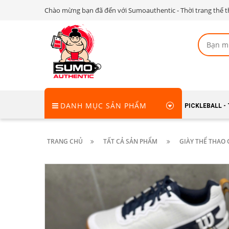
Chào mừng bạn đã đến với Sumoauthentic - Thời trang thể t
DANH MỤC SẢN PHẨM
PICKLEBALL -
TRANG CHỦ
TẤT CẢ SẢN PHẨM
GIÀY THỂ THAO 