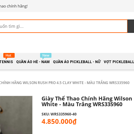
hao chính hãng!
 TENNIS
QUẦN ÁO HÈ - NAM
QUẦN ÁO PICKLEBALL - NỮ
VỢT PICKLEBALL 
CHÍNH HÃNG WILSON RUSH PRO 4.5 CLAY WHITE - MÀU TRẮNG WRS335960
Giày Thể Thao Chính Hãng Wilson 
White - Màu Trắng WRS335960
SKU: WRS335960-40
4.850.000₫