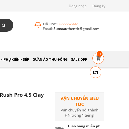
Đăng nhập
Đăng ký
Hỗ Trợ:
0866667997
Email:
Sumoauthentic@gmail.com
0
- PHỤ KIỆN - DÉP
QUẦN ÁO THU ĐÔNG
SALE OFF
Rush Pro 4.5 Clay
VẬN CHUYỂN SIÊU
TỐC
Vận chuyển nội thành
HN trong 1 tiếng!
Giao hàng miễn phí