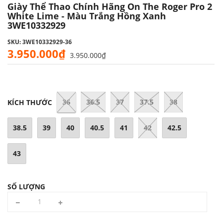
Giày Thể Thao Chính Hãng On The Roger Pro 2
White Lime - Màu Trắng Hồng Xanh
3WE10332929
SKU: 3WE10332929-36
3.950.000₫
3.950.000₫
36
36.5
37
37.5
38
KÍCH THƯỚC
38.5
39
40
40.5
41
42
42.5
43
SỐ LƯỢNG