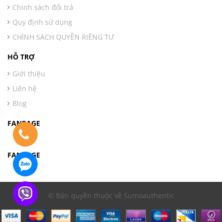
Chính sách đổi trả
Quy định sử dụng
CHÍNH SÁCH QUYỀN RIÊNG TƯ
HỖ TRỢ
Giới thiệu
Liên hệ
Blog
FANPAGE
FANPAGE
© Bản quyền thuộc về Sumoauthentic