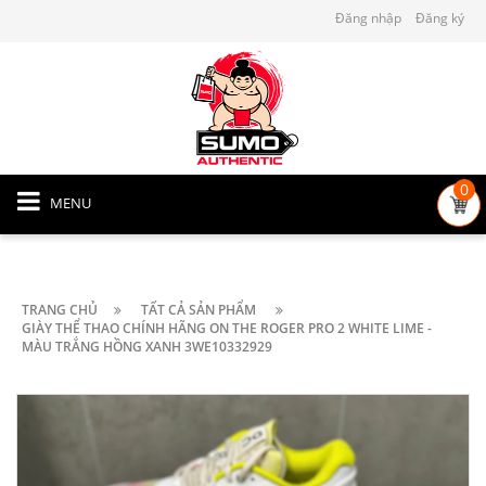
Đăng nhập
Đăng ký
0
MENU
TRANG CHỦ
TẤT CẢ SẢN PHẨM
GIÀY THỂ THAO CHÍNH HÃNG ON THE ROGER PRO 2 WHITE LIME -
MÀU TRẮNG HỒNG XANH 3WE10332929