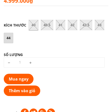
4.999.000₫
40
40.5
41
42
42.5
43
KÍCH THƯỚC
44
SỐ LƯỢNG
Mua ngay
Thêm vào giỏ