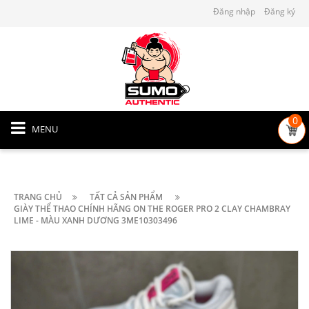
Đăng nhập
Đăng ký
0
MENU
TRANG CHỦ
TẤT CẢ SẢN PHẨM
GIÀY THỂ THAO CHÍNH HÃNG ON THE ROGER PRO 2 CLAY CHAMBRAY
LIME - MÀU XANH DƯƠNG 3ME10303496