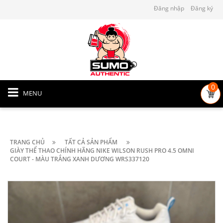
Đăng nhập
Đăng ký
0
MENU
TRANG CHỦ
TẤT CẢ SẢN PHẨM
GIÀY THỂ THAO CHÍNH HÃNG NIKE WILSON RUSH PRO 4.5 OMNI
COURT - MÀU TRẮNG XANH DƯƠNG WRS337120