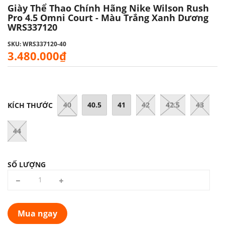
Giày Thể Thao Chính Hãng Nike Wilson Rush
Pro 4.5 Omni Court - Màu Trắng Xanh Dương
WRS337120
SKU: WRS337120-40
3.480.000₫
40
40.5
41
42
42.5
43
KÍCH THƯỚC
44
SỐ LƯỢNG
Mua ngay