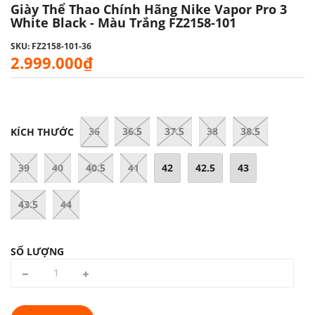
Giày Thể Thao Chính Hãng Nike Vapor Pro 3
White Black - Màu Trắng FZ2158-101
SKU: FZ2158-101-36
2.999.000₫
36
36.5
37.5
38
38.5
KÍCH THƯỚC
39
40
40.5
41
42
42.5
43
43.5
44
SỐ LƯỢNG