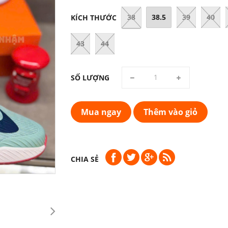
38
38.5
39
40
KÍCH THƯỚC
43
44
SỐ LƯỢNG
Mua ngay
Thêm vào giỏ
CHIA SẺ