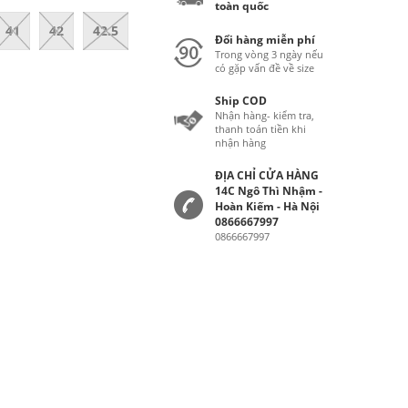
toàn quốc
41
42
42.5
Đổi hàng miễn phí
Trong vòng 3 ngày nếu
có gặp vấn đề về size
Ship COD
Nhận hàng- kiểm tra,
thanh toán tiền khi
nhận hàng
ĐỊA CHỈ CỬA HÀNG
14C Ngô Thì Nhậm -
Hoàn Kiếm - Hà Nội
0866667997
0866667997