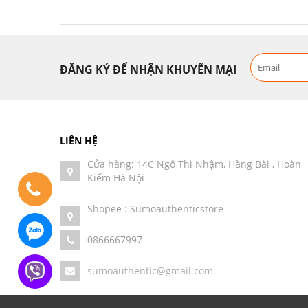
ĐĂNG KÝ ĐỂ NHẬN KHUYẾN MẠI
LIÊN HỆ
Cửa hàng: 14C Ngô Thì Nhậm, Hàng Bài , Hoàn
Kiếm Hà Nội
Shopee : Sumoauthenticstore
0866667997
sumoauthentic@gmail.com