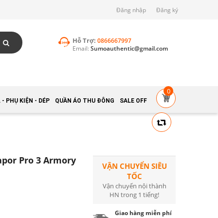
Đăng nhập
Đăng ký
Hỗ Trợ:
0866667997
Email:
Sumoauthentic@gmail.com
0
- PHỤ KIỆN - DÉP
QUẦN ÁO THU ĐÔNG
SALE OFF
apor Pro 3 Armory
VẬN CHUYỂN SIÊU
TỐC
Vận chuyển nội thành
HN trong 1 tiếng!
Giao hàng miễn phí