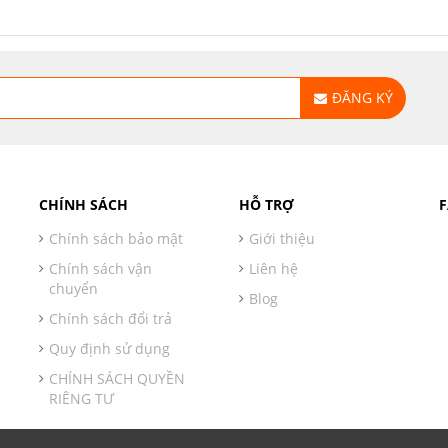
ĐĂNG KÝ
CHÍNH SÁCH
HỖ TRỢ
Chính sách bảo mật
Giới thiệu
Chính sách vận
Liên hệ
chuyển
Blog
Chính sách đổi trả
Quy định sử dụng
CHÍNH SÁCH QUYỀN
RIÊNG TƯ