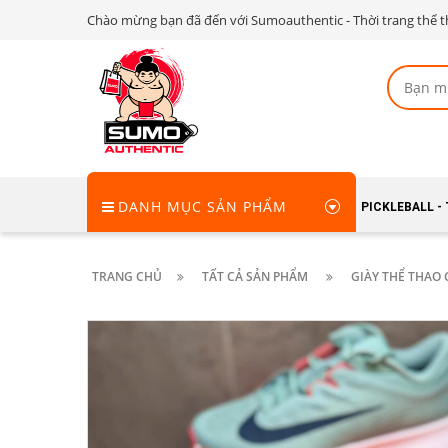
Chào mừng bạn đã đến với Sumoauthentic - Thời trang thể t
DANH MỤC SẢN PHẨM
PICKLEBALL -
TRANG CHỦ
TẤT CẢ SẢN PHẨM
GIÀY THỂ THAO 