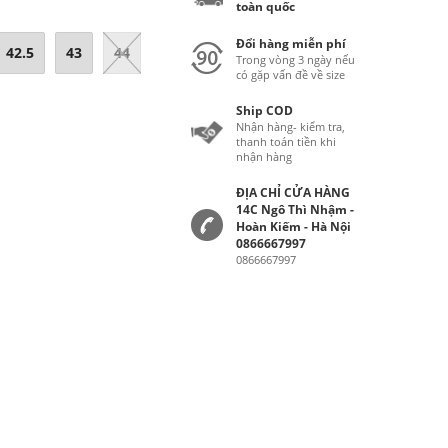
toàn quốc
Đổi hàng miễn phí
42.5
43
44
Trong vòng 3 ngày nếu
có gặp vấn đề về size
Ship COD
Nhận hàng- kiểm tra,
thanh toán tiền khi
nhận hàng
ĐỊA CHỈ CỬA HÀNG
14C Ngô Thì Nhậm -
Hoàn Kiếm - Hà Nội
0866667997
0866667997