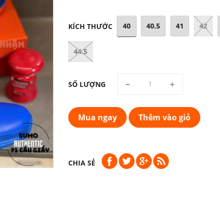
40
40.5
41
42
KÍCH THƯỚC
44.5
SỐ LƯỢNG
Mua ngay
Thêm vào giỏ
CHIA SẺ