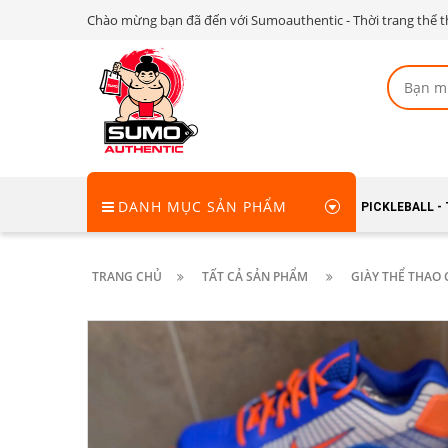
Chào mừng bạn đã đến với Sumoauthentic - Thời trang thể t
DANH MỤC SẢN PHẨM
PICKLEBALL -
TRANG CHỦ
TẤT CẢ SẢN PHẨM
GIÀY THỂ THAO