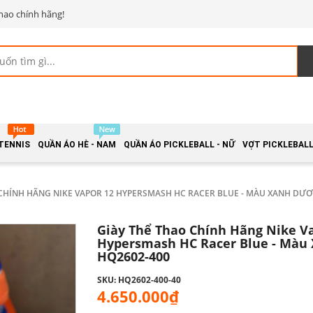
hao chính hãng!
 TENNIS
QUẦN ÁO HÈ - NAM
QUẦN ÁO PICKLEBALL - NỮ
VỢT PICKLEBALL 
 CHÍNH HÃNG NIKE VAPOR 12 HYPERSMASH HC RACER BLUE - MÀU XANH DƯ
Giày Thể Thao Chính Hãng Nike V
Hypersmash HC Racer Blue - Màu
HQ2602-400
SKU: HQ2602-400-40
4.650.000₫