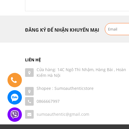
ĐĂNG KÝ ĐỂ NHẬN KHUYẾN MẠI
LIÊN HỆ
Cửa hàng: 14C Ngô Thì Nhậm, Hàng Bài , Hoàn
Kiếm Hà Nội
Shopee : Sumoauthenticstore
0866667997
sumoauthentic@gmail.com