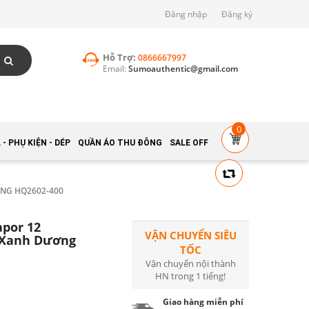
Đăng nhập
Đăng ký
Hỗ Trợ:
0866667997
Email:
Sumoauthentic@gmail.com
0
- PHỤ KIỆN - DÉP
QUẦN ÁO THU ĐÔNG
SALE OFF
ƠNG HQ2602-400
apor 12
VẬN CHUYỂN SIÊU
 Xanh Dương
TỐC
Vận chuyển nội thành
HN trong 1 tiếng!
Giao hàng miễn phí