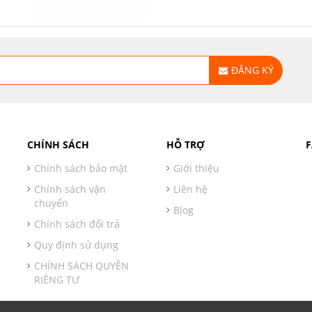
ĐĂNG KÝ
CHÍNH SÁCH
HỖ TRỢ
Chính sách bảo mật
Giới thiệu
Chính sách vận
Liên hệ
chuyển
Blog
Chính sách đổi trả
Quy định sử dụng
CHÍNH SÁCH QUYỀN
RIÊNG TƯ