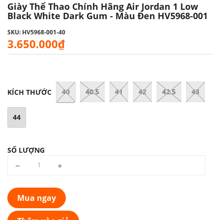
Giày Thể Thao Chính Hãng Air Jordan 1 Low
Black White Dark Gum - Màu Đen HV5968-001
SKU: HV5968-001-40
3.650.000₫
40
40.5
41
42
42.5
43
KÍCH THƯỚC
44
SỐ LƯỢNG
Mua ngay