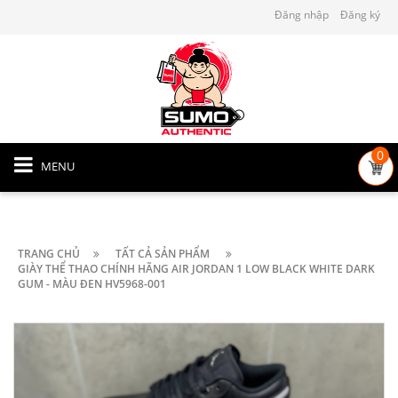
Đăng nhập
Đăng ký
0
MENU
TRANG CHỦ
TẤT CẢ SẢN PHẨM
GIÀY THỂ THAO CHÍNH HÃNG AIR JORDAN 1 LOW BLACK WHITE DARK
GUM - MÀU ĐEN HV5968-001