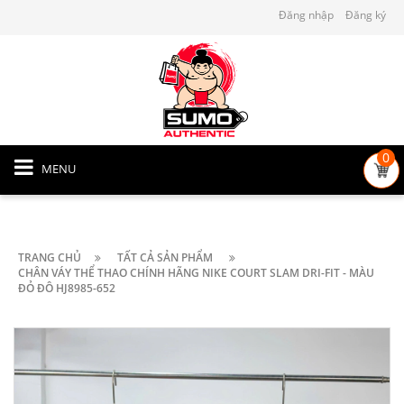
Đăng nhập
Đăng ký
0
MENU
TRANG CHỦ
TẤT CẢ SẢN PHẨM
CHÂN VÁY THỂ THAO CHÍNH HÃNG NIKE COURT SLAM DRI-FIT - MÀU
ĐỎ ĐÔ HJ8985-652