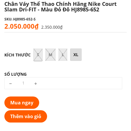
Chân Váy Thể Thao Chính Hãng Nike Court
Slam Dri-FIT - Màu Đỏ Đô HJ8985-652
SKU: HJ8985-652-S
2.050.000₫
2.350.000₫
S
M
L
XL
KÍCH THƯỚC
SỐ LƯỢNG
Mua ngay
Thêm vào giỏ