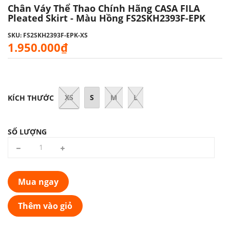
Chân Váy Thể Thao Chính Hãng CASA FILA
Pleated Skirt - Màu Hồng FS2SKH2393F-EPK
SKU: FS2SKH2393F-EPK-XS
1.950.000₫
XS
S
M
L
KÍCH THƯỚC
SỐ LƯỢNG
Mua ngay
Thêm vào giỏ