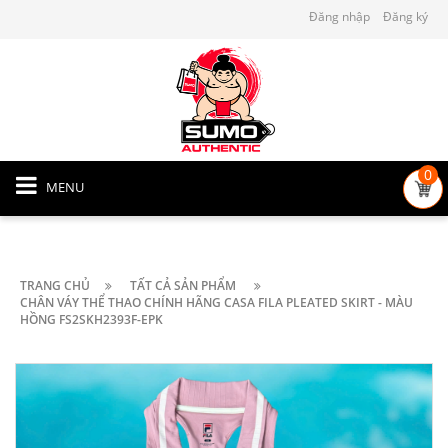
Đăng nhập
Đăng ký
0
MENU
TRANG CHỦ
TẤT CẢ SẢN PHẨM
CHÂN VÁY THỂ THAO CHÍNH HÃNG CASA FILA PLEATED SKIRT - MÀU
HỒNG FS2SKH2393F-EPK