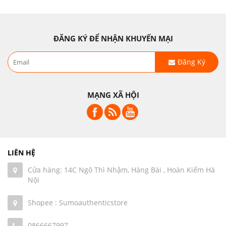
ĐĂNG KÝ ĐỂ NHẬN KHUYẾN MẠI
Đăng Ký
MẠNG XÃ HỘI
LIÊN HỆ
Cửa hàng: 14C Ngô Thì Nhậm, Hàng Bài , Hoàn Kiếm Hà
Nội
Shopee : Sumoauthenticstore
0866667997