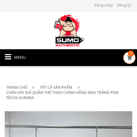
Đăng nhập
Đăng ký
0
MENU
TRANG CHỦ
TẤT CẢ SẢN PHẨM
CHÂN VÁY GIẢ QUẦN THỂ THAO CHÍNH HÃNG MÀU TRẮNG POM
PÊCHE AURORA