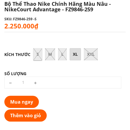
Bộ Thể Thao Nike Chính Hãng Màu Nâu -
NikeCourt Advantage - FZ9846-259
SKU: FZ9846-259 -S
2.250.000₫
S
M
L
XL
XXL
KÍCH THƯỚC
SỐ LƯỢNG
Mua ngay
Thêm vào giỏ