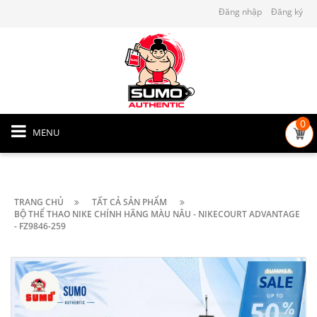
Đăng nhập
Đăng ký
0
MENU
TRANG CHỦ
TẤT CẢ SẢN PHẨM
BỘ THỂ THAO NIKE CHÍNH HÃNG MÀU NÂU - NIKECOURT ADVANTAGE
- FZ9846-259