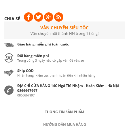
CHIA SẺ
VẬN CHUYỂN SIÊU TỐC
Vận chuyển nội thành HN trong 1 tiếng!
Giao hàng miễn phí toàn quốc
Đổi hàng miễn phí
Trong vòng 3 ngày nếu có gặp vấn đề về size
Ship COD
Nhận hàng- kiểm tra, thanh toán tiền khi nhận hàng
ĐỊA CHỈ CỬA HÀNG 14C Ngô Thì Nhậm - Hoàn Kiếm - Hà Nội
0866667997
0866667997
THÔNG TIN SẢN PHẨM
HƯỚNG DẪN MUA HÀNG