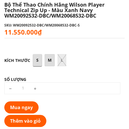
Bộ Thể Thao Chính Hãng Wilson Player
Technical Zip Up - Màu Xanh Navy
WM20092532-DBC/WM20068532-DBC
SKU: WM20092532-DBC/WM20068532-DBC-S
11.550.000₫
S
M
L
KÍCH THƯỚC
SỐ LƯỢNG
Mua ngay
Thêm vào giỏ