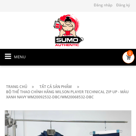
Đăng nhập
Đăng ký
0
MENU
TRANG CHỦ
TẤT CẢ SẢN PHẨM
BỘ THỂ THAO CHÍNH HÃNG WILSON PLAYER TECHNICAL ZIP UP - MÀU
XANH NAVY WM20092532-DBC/WM20068532-DBC