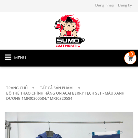
Đăng nhập
Đăng ký
0
MENU
TRANG CHỦ
TẤT CẢ SẢN PHẨM
BỘ THỂ THAO CHÍNH HÃNG ON ACAI BERRY TECH SET - MÀU XANH
DƯƠNG 1MF30300584/1MF30320584