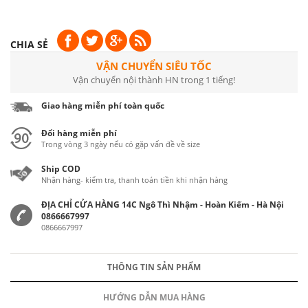
CHIA SẺ
VẬN CHUYỂN SIÊU TỐC
Vận chuyển nội thành HN trong 1 tiếng!
Giao hàng miễn phí toàn quốc
Đổi hàng miễn phí
Trong vòng 3 ngày nếu có gặp vấn đề về size
Ship COD
Nhận hàng- kiểm tra, thanh toán tiền khi nhận hàng
ĐỊA CHỈ CỬA HÀNG 14C Ngô Thì Nhậm - Hoàn Kiếm - Hà Nội
0866667997
0866667997
THÔNG TIN SẢN PHẨM
HƯỚNG DẪN MUA HÀNG