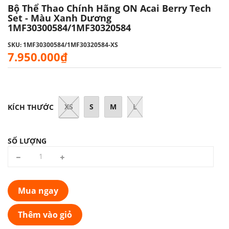
Bộ Thể Thao Chính Hãng ON Acai Berry Tech
Set - Màu Xanh Dương
1MF30300584/1MF30320584
SKU: 1MF30300584/1MF30320584-XS
7.950.000₫
XS
S
M
L
KÍCH THƯỚC
SỐ LƯỢNG
Mua ngay
Thêm vào giỏ