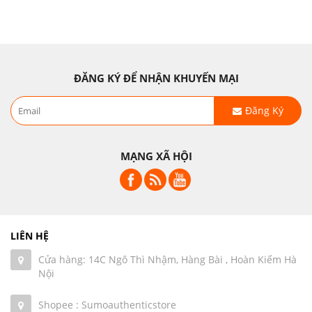
ĐĂNG KÝ ĐỂ NHẬN KHUYẾN MẠI
Đăng Ký
MẠNG XÃ HỘI
LIÊN HỆ
Cửa hàng: 14C Ngô Thì Nhậm, Hàng Bài , Hoàn Kiếm Hà
Nội
Shopee : Sumoauthenticstore