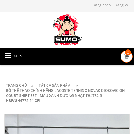
Đăng nhập
Đăng ký
0
MENU
TRANG CHỦ
TẤT CẢ SẢN PHẨM
BỘ THỂ THAO CHÍNH HÃNG LACOSTE TENNIS X NOVAK DJOKOVIC ON
COURT SHIRT SET - MÀU XANH DƯƠNG NHẠT TH4782-51-
HBP/GH4775-51-XFJ