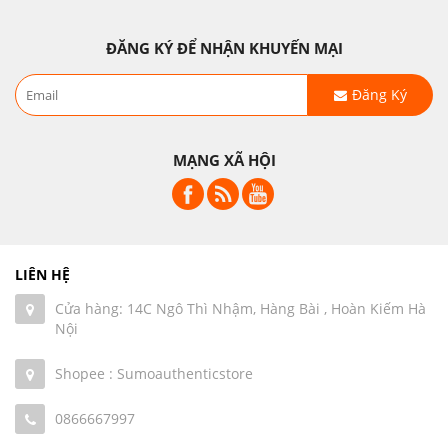
ĐĂNG KÝ ĐỂ NHẬN KHUYẾN MẠI
Đăng Ký
MẠNG XÃ HỘI
LIÊN HỆ
Cửa hàng: 14C Ngô Thì Nhậm, Hàng Bài , Hoàn Kiếm Hà
Nội
Shopee : Sumoauthenticstore
0866667997