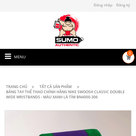
Đăng nhập
Đăng ký
0
MENU
TRANG CHỦ
TẤT CẢ SẢN PHẨM
BĂNG TAY THỂ THAO CHÍNH HÃNG NIKE SWOOSH CLASSIC DOUBLE
WIDE WRISTBANDS - MÀU XANH LÁ TÍM BN4000-306