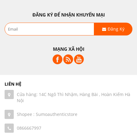
ĐĂNG KÝ ĐỂ NHẬN KHUYẾN MẠI
Đăng Ký
MẠNG XÃ HỘI
LIÊN HỆ
Cửa hàng: 14C Ngô Thì Nhậm, Hàng Bài , Hoàn Kiếm Hà
Nội
Shopee : Sumoauthenticstore
0866667997