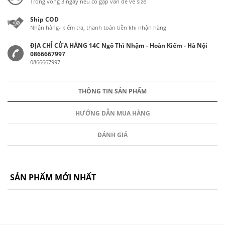
Trong vòng 3 ngày nếu có gặp vấn đề về size
Ship COD
Nhận hàng- kiểm tra, thanh toán tiền khi nhận hàng
ĐỊA CHỈ CỬA HÀNG 14C Ngô Thì Nhậm - Hoàn Kiếm - Hà Nội
0866667997
0866667997
THÔNG TIN SẢN PHẨM
HƯỚNG DẪN MUA HÀNG
ĐÁNH GIÁ
SẢN PHẨM MỚI NHẤT