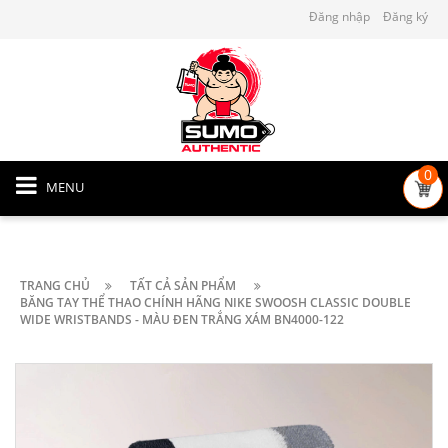
Đăng nhập
Đăng ký
0
MENU
TRANG CHỦ
TẤT CẢ SẢN PHẨM
BĂNG TAY THỂ THAO CHÍNH HÃNG NIKE SWOOSH CLASSIC DOUBLE
WIDE WRISTBANDS - MÀU ĐEN TRẮNG XÁM BN4000-122