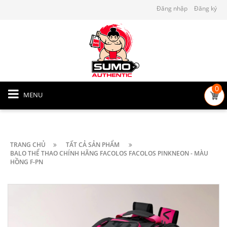
Đăng nhập
Đăng ký
0
MENU
TRANG CHỦ
TẤT CẢ SẢN PHẨM
BALO THỂ THAO CHÍNH HÃNG FACOLOS FACOLOS PINKNEON - MÀU
HỒNG F-PN