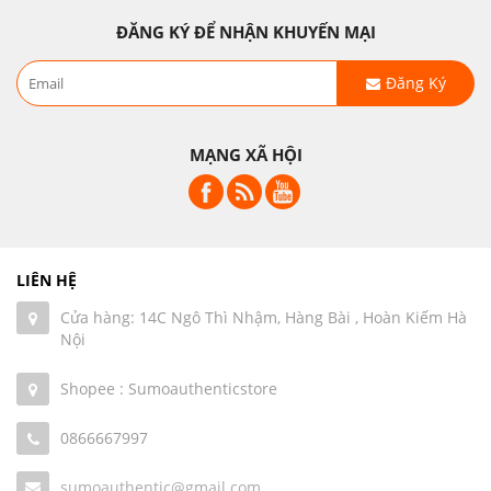
ĐĂNG KÝ ĐỂ NHẬN KHUYẾN MẠI
Đăng Ký
MẠNG XÃ HỘI
LIÊN HỆ
Cửa hàng: 14C Ngô Thì Nhậm, Hàng Bài , Hoàn Kiếm Hà
Nội
Shopee : Sumoauthenticstore
0866667997
sumoauthentic@gmail.com