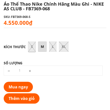
Áo Thể Thao Nike Chính Hãng Màu Ghi - NIKE
AS CLUB - FB7369-068
SKU: FB7369-068-S
4.550.000₫
S
M
L
XL
KÍCH THƯỚC
SỐ LƯỢNG
Mua ngay
Thêm vào giỏ