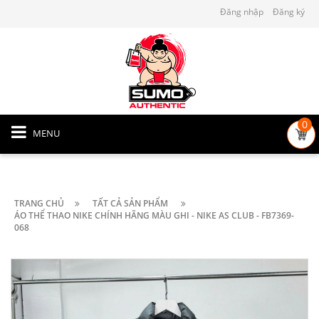
Đăng nhập
Đăng ký
0
MENU
TRANG CHỦ
TẤT CẢ SẢN PHẨM
ÁO THỂ THAO NIKE CHÍNH HÃNG MÀU GHI - NIKE AS CLUB - FB7369-
068