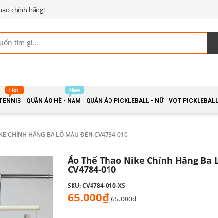
hao chính hãng!
 TENNIS
QUẦN ÁO HÈ - NAM
QUẦN ÁO PICKLEBALL - NỮ
VỢT PICKLEBALL 
KE CHÍNH HÃNG BA LỖ MÀU ĐEN-CV4784-010
Áo Thể Thao Nike Chính Hãng Ba 
CV4784-010
SKU: CV4784-010-XS
65.000₫
65.000₫