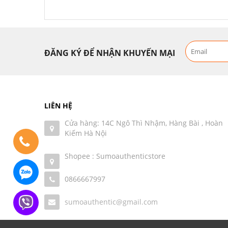
ĐĂNG KÝ ĐỂ NHẬN KHUYẾN MẠI
LIÊN HỆ
Cửa hàng: 14C Ngô Thì Nhậm, Hàng Bài , Hoàn
Kiếm Hà Nội
Shopee : Sumoauthenticstore
0866667997
sumoauthentic@gmail.com