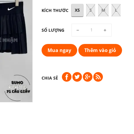
XS
S
M
L
KÍCH THƯỚC
SỐ LƯỢNG
Mua ngay
Thêm vào giỏ
CHIA SẺ