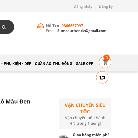
Đăng nhập
Đăng ký
Hỗ Trợ:
0866667997
Email:
Sumoauthentic@gmail.com
0
- PHỤ KIỆN - DÉP
QUẦN ÁO THU ĐÔNG
SALE OFF
Lỗ Màu Đen-
VẬN CHUYỂN SIÊU
TỐC
Vận chuyển nội thành
HN trong 1 tiếng!
Giao hàng miễn phí