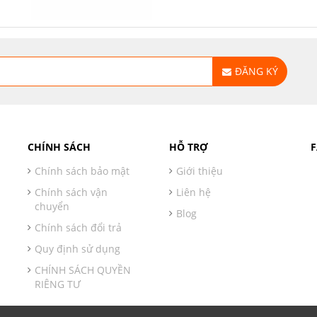
ĐĂNG KÝ
CHÍNH SÁCH
HỖ TRỢ
Chính sách bảo mật
Giới thiệu
Chính sách vận
Liên hệ
chuyển
Blog
Chính sách đổi trả
Quy định sử dụng
CHÍNH SÁCH QUYỀN
RIÊNG TƯ