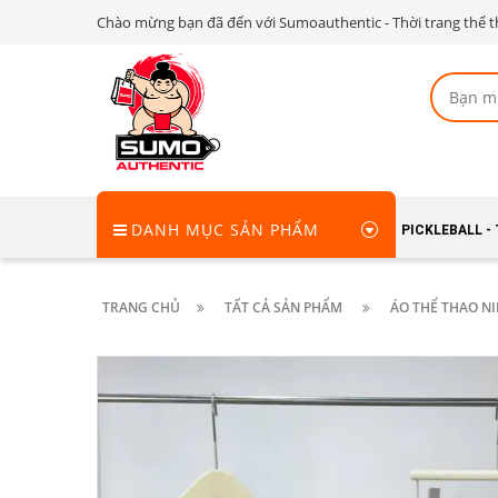
Chào mừng bạn đã đến với Sumoauthentic - Thời trang thể t
DANH MỤC SẢN PHẨM
PICKLEBALL -
TRANG CHỦ
TẤT CẢ SẢN PHẨM
ÁO THỂ THAO NI